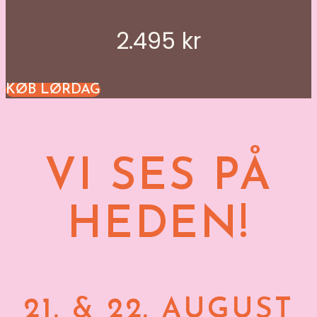
2.495 kr
KØB LØRDAG
VI SES PÅ
HEDEN!
21. & 22. AUGUST